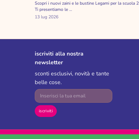
Scopri i nuovi zaini e le bustine Legami per la scuola 
Ti presentiamo le ...
13 lug 2026
iscriviti alla nostra
newsletter
sconti esclusivi, novità e tante
belle cose.
E-mail
iscriviti