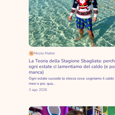
PARTY
vintage memories
party
wonderland
tovaglioli di carta
VIAGGI E TEMPO L
VOGLIA DI ESTATE
accessori viaggio
good vibes Legami
bike
Nicola Mattei
N
La Teoria della Stagione Sbagliata: perc
per chi ama l'Estate
hi-tech
ogni estate ci lamentiamo del caldo (e poi
manca)
ventagli
on the go
Ogni estate succede la stessa cosa: sogniamo il caldo
mesi e poi, qua...
sos
3 ago 2026
FESTIVITÀ
pasqua