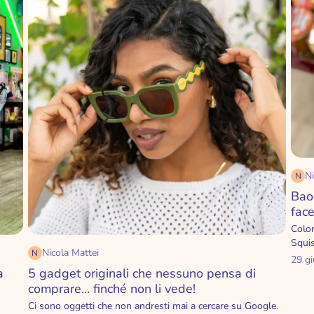
Ni
N
Bao
fac
Color
Squis
Nicola Mattei
N
29 g
a
5 gadget originali che nessuno pensa di
comprare... finché non li vede!
Ci sono oggetti che non andresti mai a cercare su Google.