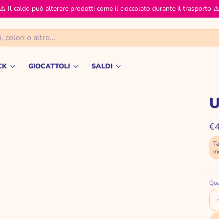
⚠️ Il caldo può alterare prodotti come il cioccolato durante il trasporto ⚠
CK
GIOCATTOLI
SALDI
Snack
GIOCATTOLI
TUTTO A 4,99 €
U
ANIMALI
TUTTO A 9,99 €
€4
AUTO E VEICOLI
TUTTO A 19,99 €
Ta
m
BAMBOLE PERSONAGGI COLLEZIONABIL
TUTTO A 29,99 €
ie termiche
BARBIE FASHION DOLLS
TUTTO A 39,99 €
Qua
DIDATTICI EDUCATIVI
-50% DECORAZIONI NATAL