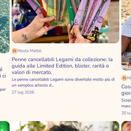
IBERO
Nicola Mattei
N
Penne cancellabili Legami da collezione: la
guida alle Limited Edition, blister, rarità e
hé
valori di mercato.
 ci
Ni
N
Le penne cancellabili Legami sono diventate molto più di
un semplice articolo d...
Cos
 per
gior
27 lug 2026
Scopr
mare 
20 l