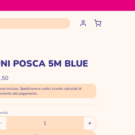
️
NI POSCA 5M BLUE
,50
sse incluse. Spedizione e codici sconto calcolati al
omento del pagamento.
I
ntità
IZIE