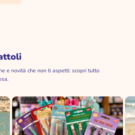
RADIOCOMANDO
TY - BEANIE BOO'S
TRUCCHI
GONFIABILI PISCINE
ttoli
e e novità che non ti aspetti: scopri tutto
esa.