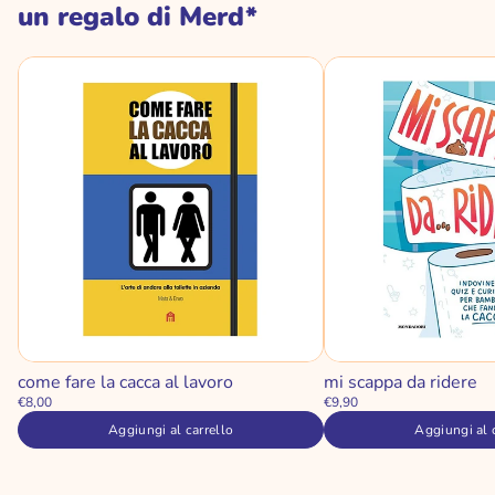
un regalo di Merd*
come fare la cacca al lavoro
mi scappa da ridere
€8,00
€9,90
Aggiungi al carrello
Aggiungi al 