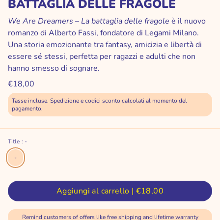
BATTAGLIA DELLE FRAGOLE
We Are Dreamers – La battaglia delle fragole
è il nuovo
romanzo di Alberto Fassi, fondatore di Legami Milano.
Una storia emozionante tra fantasy, amicizia e libertà di
essere sé stessi, perfetta per ragazzi e adulti che non
hanno smesso di sognare.
€18,00
Tasse incluse. Spedizione e codici sconto calcolati al momento del
pagamento.
Title
: -
-
Aggiungi al carrello |
€18,00
Remind customers of offers like free shipping and lifetime warranty
Chiudere