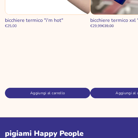
bicchiere termico "i'm hot"
bicchiere termico xxl "
€25,00
€29,99
€39,00
Aggiungi al carrello
Aggiungi al 
pigiami Happy People