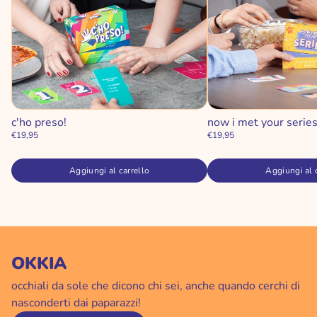
c'ho preso!
now i met your serie
€19,95
€19,95
Aggiungi al carrello
Aggiungi al 
OKKIA
occhiali da sole che dicono chi sei, anche quando cerchi di
nasconderti dai paparazzi!