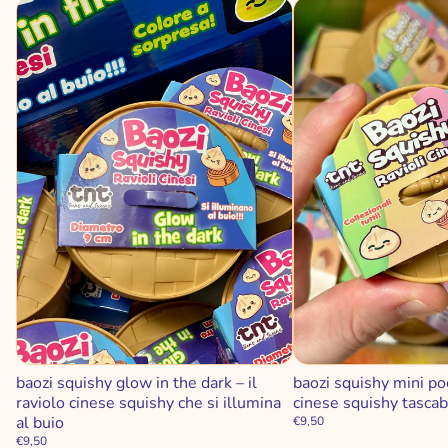
baozi squishy glow in the dark – il
baozi squishy mini poc
raviolo cinese squishy che si illumina
cinese squishy tascab
al buio
€9,50
€9,50