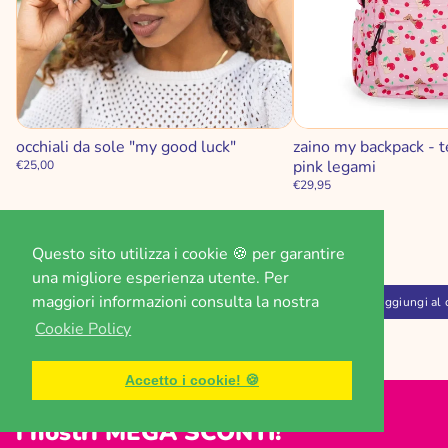
occhiali da sole "my good luck"
zaino my backpack - t
pink legami
€25,00
€29,95
Questo sito utilizza i cookie 🍪 per garantire
una migliore esperienza utente. Per
maggiori informazioni consulta la nostra
Aggiungi al carrello
Aggiungi al 
Cookie Policy
Accetto i cookie! 🍪
i nostri MEGA SCONTI!