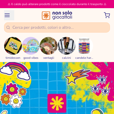
⚠️ Il caldo può alterare prodotti come il cioccolato durante il trasporto ⚠️
timidessen
good vibes
ventagli
calzini
candele haribo