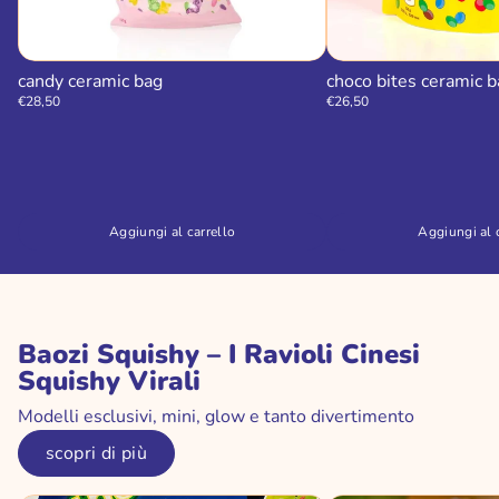
candy ceramic bag
choco bites ceramic 
€28,50
€26,50
Aggiungi al carrello
Aggiungi al 
Baozi Squishy – I Ravioli Cinesi
Squishy Virali
Modelli esclusivi, mini, glow e tanto divertimento
scopri di più