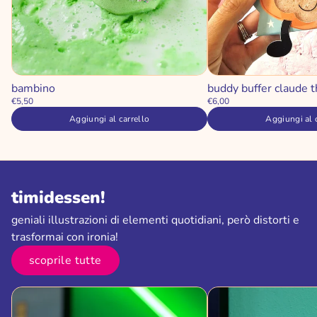
bambino
buddy buffer claude t
€5,50
€6,00
Aggiungi al carrello
Aggiungi al 
timidessen!
geniali illustrazioni di elementi quotidiani, però distorti e
trasformai con ironia!
scoprile tutte