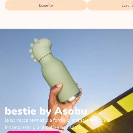
Esaurito
Esauri
bestie by Asobu
le borracce termiche a forma di animale che fanno
innamorare i più piccoli (e non solo).