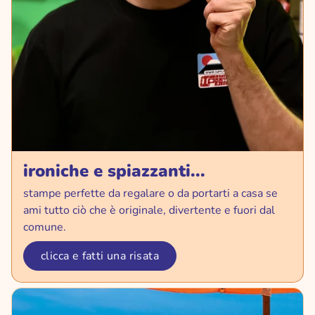
ironiche e spiazzanti...
stampe perfette da regalare o da portarti a casa se
ami tutto ciò che è originale, divertente e fuori dal
comune.
clicca e fatti una risata