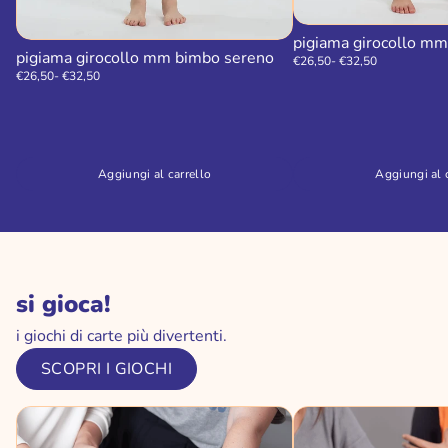
pigiama girocollo m
pigiama girocollo mm bimbo sereno
€26,50
- €32,50
€26,50
- €32,50
Aggiungi al carrello
Aggiungi al 
si gioca!
i giochi di carte più divertenti.
SCOPRI I GIOCHI