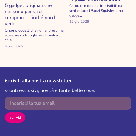
5 gadget originali che
Colorati, morbidi e irresistibili da
nessuno pensa di
schiacciare: i Baozi Squishy sono il
gadge...
comprare... finché non li
29 giu 2026
vede!
Ci sono oggetti che non andresti mai
a cercare su Google. Poi li vedi e ti
chie...
6 lug 2026
iscriviti alla nostra newsletter
sconti esclusivi, novità e tante belle cose.
E-mail
iscriviti