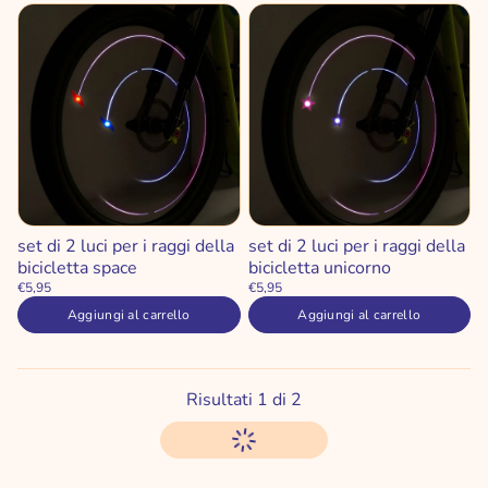
set di 2 luci per i raggi della
set di 2 luci per i raggi della
bicicletta space
bicicletta unicorno
€5,95
€5,95
Aggiungi al carrello
Aggiungi al carrello
Risultati
1
di
2