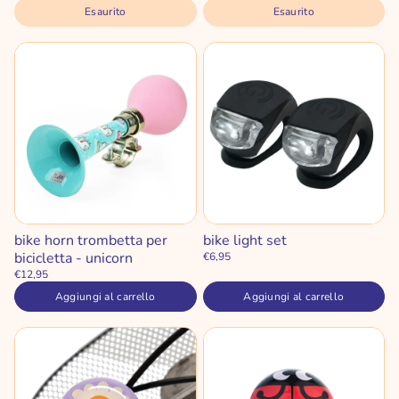
Esaurito
Esaurito
bike horn trombetta per
bike light set
bicicletta - unicorn
€6,95
€12,95
Aggiungi al carrello
Aggiungi al carrello