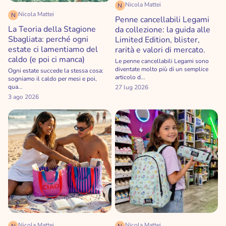
Nicola Mattei
N
Nicola Mattei
N
Penne cancellabili Legami
La Teoria della Stagione
da collezione: la guida alle
Sbagliata: perché ogni
Limited Edition, blister,
estate ci lamentiamo del
rarità e valori di mercato.
caldo (e poi ci manca)
Le penne cancellabili Legami sono
diventate molto più di un semplice
Ogni estate succede la stessa cosa:
articolo d...
sogniamo il caldo per mesi e poi,
qua...
27 lug 2026
3 ago 2026
Nicola Mattei
Nicola Mattei
N
N