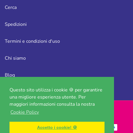
Cerca
Spedizioni
Termini e condizioni d'uso
Chi siamo
Blog
Questo sito utilizza i cookie 🍪 per garantire
Contattaci
una migliore esperienza utente. Per
maggiori informazioni consulta la nostra
Cookie Policy
Cerca
Spedizioni
Termini e condizioni d'uso
Accedi
Audio attivato
Accetto i cookie! 🍪