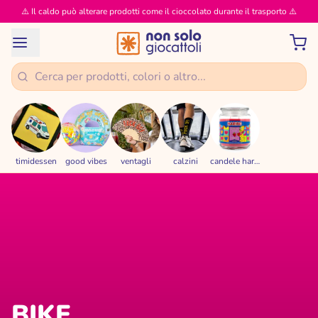
⚠️ Il caldo può alterare prodotti come il cioccolato durante il trasporto ⚠️
timidessen
good vibes
ventagli
calzini
candele haribo
BIKE