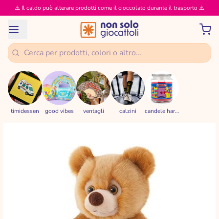
⚠️ Il caldo può alterare prodotti come il cioccolato durante il trasporto ⚠️
timidessen
good vibes
ventagli
calzini
candele haribo