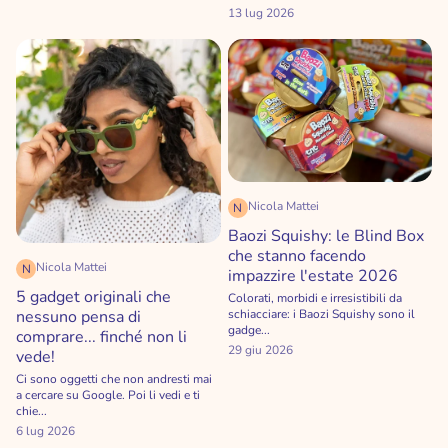
13 lug 2026
Nicola Mattei
N
Baozi Squishy: le Blind Box
che stanno facendo
Nicola Mattei
N
impazzire l'estate 2026
5 gadget originali che
Colorati, morbidi e irresistibili da
nessuno pensa di
schiacciare: i Baozi Squishy sono il
gadge...
comprare... finché non li
29 giu 2026
vede!
Ci sono oggetti che non andresti mai
a cercare su Google. Poi li vedi e ti
chie...
6 lug 2026