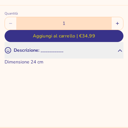
Quantità
Aggiungi al carrello |
€34,99
Descrizione: __________
Chiudere
Dimensione 24 cm