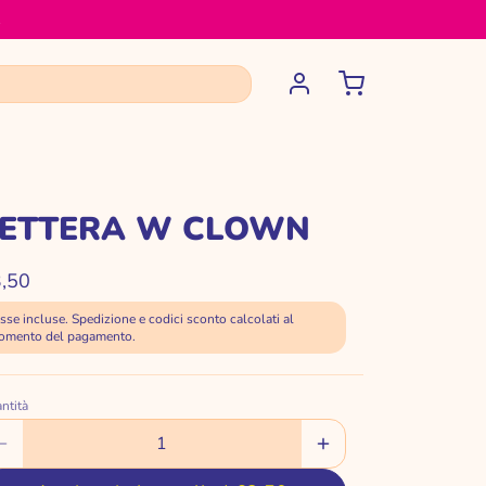
️
LETTERA W CLOWN
,50
sse incluse. Spedizione e codici sconto calcolati al
omento del pagamento.
I
ntità
IZIE