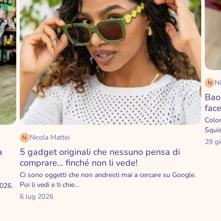
Ni
N
Bao
fac
Color
Squis
Nicola Mattei
N
29 g
a
5 gadget originali che nessuno pensa di
comprare... finché non li vede!
Ci sono oggetti che non andresti mai a cercare su Google.
Poi li vedi e ti chie...
2026.
6 lug 2026