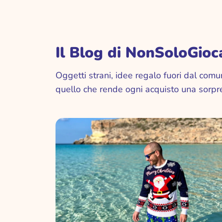
PARTY
vintage memories
party
wonderland
Il Blog di NonSoloGioca
tovaglioli di carta
VIAGGI E TEMPO L
Oggetti strani, idee regalo fuori dal comun
VOGLIA DI ESTATE
accessori viaggio
quello che rende ogni acquisto una sorpr
good vibes Legami
bike
per chi ama l'Estate
hi-tech
ventagli
on the go
sos
FESTIVITÀ
pasqua