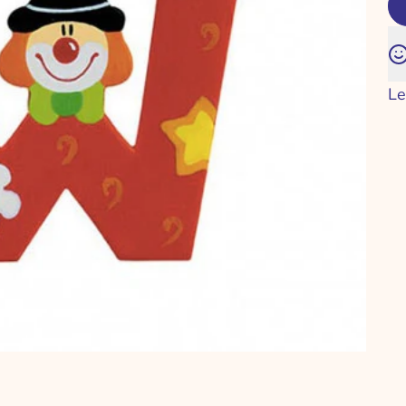
FUN TOYS
-50% MAGLIONI NATALIZI
GIOCHI DA TAVOLO
SALDI
KIT CREATIVI
Le
LEGNO
LEGO COSTRUZIONI
ion
NERF - PISTOLE
PELUCHES
PERSONAGGI ACTION FIGURES
PRIMA INFANZIA
KIDS
a
PUZZLE
E