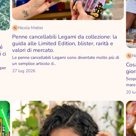
Nicola Mattei
N
Penne cancellabili Legami da collezione: la
guida alle Limited Edition, blister, rarità e
hé
valori di mercato.
 ci
Ni
N
Le penne cancellabili Legami sono diventate molto più di
un semplice articolo d...
Cos
 per
gior
27 lug 2026
Scopr
mare 
20 l