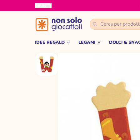
€ EUR | IT
Ricerca
IDEE REGALO
LEGAMI
DOLCI & SNA
VENTAGLI DIVERTENTI
IN EVIDENZA
Dolci & 
CANDELE - PROFUMATORI
good vibes
LINDT
mr&mrs fragrance
Pasqua
VENCHI
candele profumate haribo
San Valentino
kids bottle - bottigl
DIVERTENTI
tatuaggi
bitten design