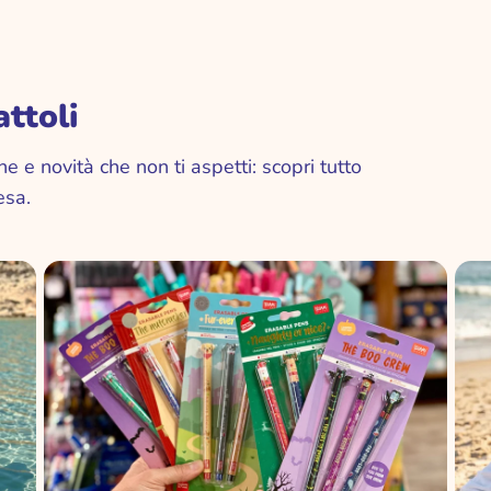
ttoli
IBERO
e e novità che non ti aspetti: scopri tutto
esa.