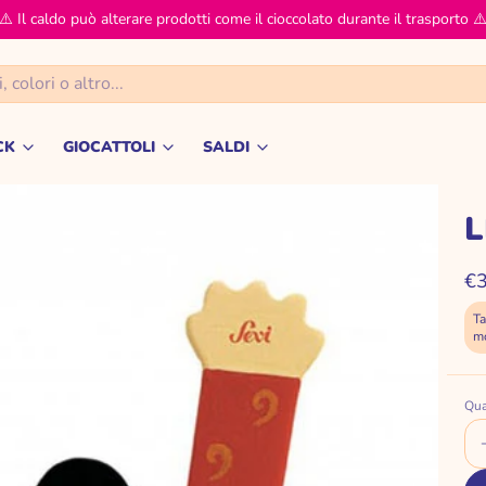
⚠️ Il caldo può alterare prodotti come il cioccolato durante il trasporto ⚠
CK
GIOCATTOLI
SALDI
Snack
GIOCATTOLI
TUTTO A 4,99 €
ANIMALI
TUTTO A 9,99 €
€3
AUTO E VEICOLI
TUTTO A 19,99 €
Ta
m
BAMBOLE PERSONAGGI COLLEZIONABIL
TUTTO A 29,99 €
ie termiche
BARBIE FASHION DOLLS
TUTTO A 39,99 €
Qua
DIDATTICI EDUCATIVI
-50% DECORAZIONI NATAL