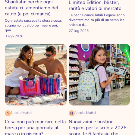
Sbagliata: perché ogni
Limited Edition, blister,
estate ci lamentiamo del
rarità e valori di mercato.
caldo (e poi ci manca)
Le penne cancellabili Legami sono
diventate molto più di un semplice
Ogni estate succede la stessa cosa:
articolo d...
sogniamo il caldo per mesi e poi,
qua...
27 lug 2026
3 ago 2026
Nicola Mattei
Nicola Mattei
N
N
Cosa non può mancare nella
Nuovi zaini e bustine
borsa per una giornata al
Legami per la scuola 2026:
mare o in piscina?
scopri le 6 fantasie che