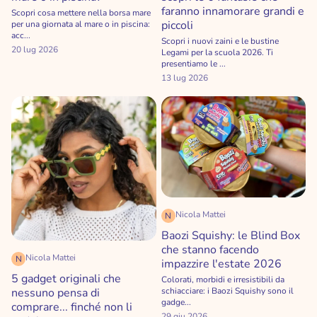
faranno innamorare grandi e
Scopri cosa mettere nella borsa mare
piccoli
per una giornata al mare o in piscina:
acc...
Scopri i nuovi zaini e le bustine
20 lug 2026
Legami per la scuola 2026. Ti
presentiamo le ...
13 lug 2026
Nicola Mattei
N
Baozi Squishy: le Blind Box
che stanno facendo
Nicola Mattei
N
impazzire l'estate 2026
5 gadget originali che
Colorati, morbidi e irresistibili da
nessuno pensa di
schiacciare: i Baozi Squishy sono il
gadge...
comprare... finché non li
29 giu 2026