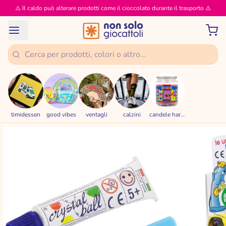
⚠️ Il caldo può alterare prodotti come il cioccolato durante il trasporto ⚠️
timidessen
good vibes
ventagli
calzini
candele haribo